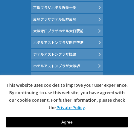
京都プラザホテル近鉄十条
尼崎プラザホテル阪神尼崎
大阪守口プラザホテル大日駅前
ホテルアストンプラザ関西空港
ホテルアストンプラザ姫路
ホテルアストンプラザ大阪堺
京都マイスイートホーム
This website uses cookies to improve your user experience.
マイスイートホーム大府
By continuing to use this website, you have agreed with
our cookie consent. For futher information, please check
南紀白浜 和みの湯 花鳥風月
the
Private Policy
.
カスタマーハラスメントに対する行動指針
Agree
宿 泊 予 約
RESERVATION
© HOTEL ASTON PLAZA HIROSHIMA. Allrights Reserved.
公式サイト予約
「朝食無料特典」