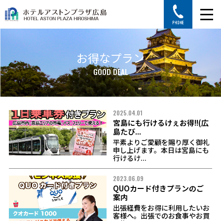
お得なプラン
GOOD DEAL
2025.04.01
宮島にも行けるけぇお得!!(広
島たび...
平素よりご愛顧を賜り厚く御礼
申し上げます。本日は宮島にも
行けるけ...
2023.06.09
QUOカード付きプランのご
案内
出張経費をお得に利用したいお
客様へ。出張でのお食事やお買