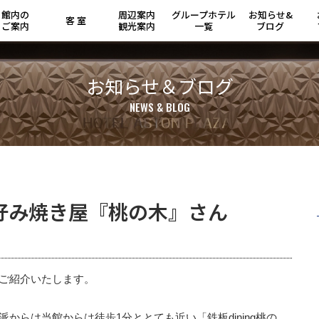
館内の
周辺案内
グループ
ホテル
お知らせ&
客 室
ご案内
観光案内
一覧
ブログ
お知らせ＆ブログ
NEWS & BLOG
好み焼き屋『桃の木』さん
ご紹介いたします。

からは当館からは徒歩1分ととても近い「鉄板dining桃の