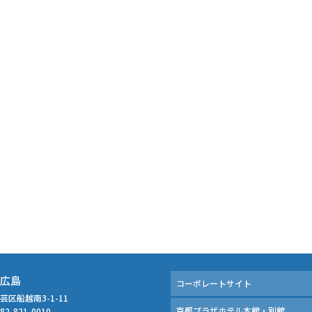
 広島
コーポレートサイト
芸区船越南3-1-11
京都プラザホテル本館・別館
082-821-0010